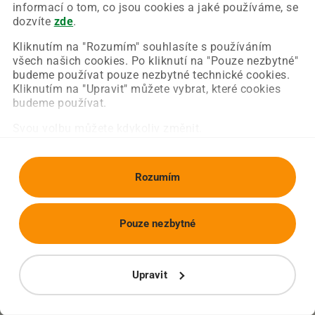
Chyba nastala na naší straně a už ji opravujeme.
informací o tom, co jsou cookies a jaké používáme, se
Zkuste prosím znovu načíst požadovanou stránku.
dozvíte
zde
.
Kliknutím na "Rozumím" souhlasíte s používáním
všech našich cookies. Po kliknutí na "Pouze nezbytné"
Obnovit stránku
Úvodní strana
budeme používat pouze nezbytné technické cookies.
Kliknutím na "Upravit" můžete vybrat, které cookies
budeme používat.
Svou volbu můžete kdykoliv změnit.
Rozumím
Pouze nezbytné
Upravit