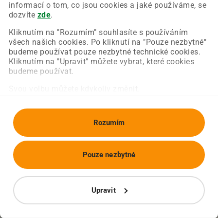
Chyba nastala na naší straně a už ji opravujeme.
informací o tom, co jsou cookies a jaké používáme, se
Zkuste prosím znovu načíst požadovanou stránku.
dozvíte
zde
.
Kliknutím na "Rozumím" souhlasíte s používáním
všech našich cookies. Po kliknutí na "Pouze nezbytné"
Obnovit stránku
Úvodní strana
budeme používat pouze nezbytné technické cookies.
Kliknutím na "Upravit" můžete vybrat, které cookies
budeme používat.
Svou volbu můžete kdykoliv změnit.
Rozumím
Pouze nezbytné
Upravit