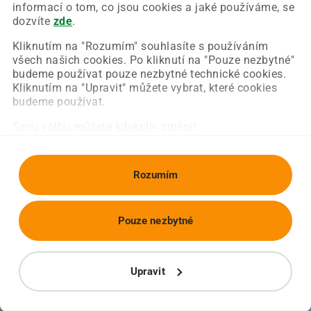
Chyba nastala na naší straně a už ji opravujeme.
informací o tom, co jsou cookies a jaké používáme, se
Zkuste prosím znovu načíst požadovanou stránku.
dozvíte
zde
.
Kliknutím na "Rozumím" souhlasíte s používáním
všech našich cookies. Po kliknutí na "Pouze nezbytné"
Obnovit stránku
Úvodní strana
budeme používat pouze nezbytné technické cookies.
Kliknutím na "Upravit" můžete vybrat, které cookies
budeme používat.
Svou volbu můžete kdykoliv změnit.
Rozumím
Pouze nezbytné
Upravit