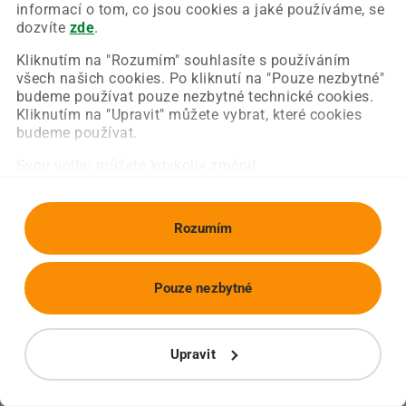
Chyba nastala na naší straně a už ji opravujeme.
informací o tom, co jsou cookies a jaké používáme, se
Zkuste prosím znovu načíst požadovanou stránku.
dozvíte
zde
.
Kliknutím na "Rozumím" souhlasíte s používáním
všech našich cookies. Po kliknutí na "Pouze nezbytné"
Obnovit stránku
Úvodní strana
budeme používat pouze nezbytné technické cookies.
Kliknutím na "Upravit" můžete vybrat, které cookies
budeme používat.
Svou volbu můžete kdykoliv změnit.
Rozumím
Pouze nezbytné
Upravit