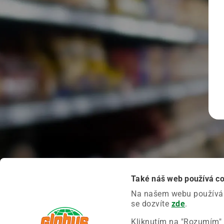
Také náš web používá c
Na našem webu používáme
se dozvíte
zde
.
Kliknutím na "Rozumím" 