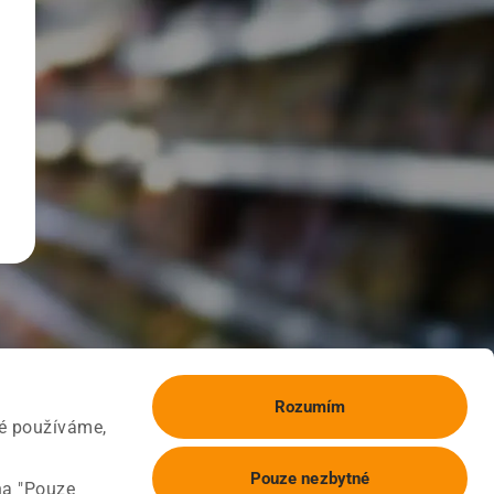
Rozumím
ké používáme,
Pouze nezbytné
na "Pouze