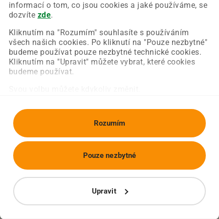
Chyba nastala na naší straně a už ji opravujeme.
informací o tom, co jsou cookies a jaké používáme, se
Zkuste prosím znovu načíst požadovanou stránku.
dozvíte
zde
.
Kliknutím na "Rozumím" souhlasíte s používáním
všech našich cookies. Po kliknutí na "Pouze nezbytné"
Obnovit stránku
Úvodní strana
budeme používat pouze nezbytné technické cookies.
Kliknutím na "Upravit" můžete vybrat, které cookies
budeme používat.
Svou volbu můžete kdykoliv změnit.
Rozumím
Pouze nezbytné
Upravit