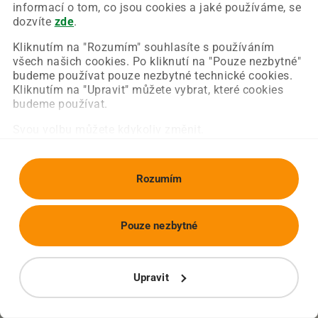
Chyba nastala na naší straně a už ji opravujeme.
informací o tom, co jsou cookies a jaké používáme, se
Zkuste prosím znovu načíst požadovanou stránku.
dozvíte
zde
.
Kliknutím na "Rozumím" souhlasíte s používáním
všech našich cookies. Po kliknutí na "Pouze nezbytné"
Obnovit stránku
Úvodní strana
budeme používat pouze nezbytné technické cookies.
Kliknutím na "Upravit" můžete vybrat, které cookies
budeme používat.
Svou volbu můžete kdykoliv změnit.
Rozumím
Pouze nezbytné
Upravit