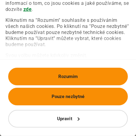
Chyba nastala na naší straně a už ji opravujeme.
informací o tom, co jsou cookies a jaké používáme, se
Zkuste prosím znovu načíst požadovanou stránku.
dozvíte
zde
.
Kliknutím na "Rozumím" souhlasíte s používáním
všech našich cookies. Po kliknutí na "Pouze nezbytné"
Obnovit stránku
Úvodní strana
budeme používat pouze nezbytné technické cookies.
Kliknutím na "Upravit" můžete vybrat, které cookies
budeme používat.
Svou volbu můžete kdykoliv změnit.
Rozumím
Pouze nezbytné
Upravit