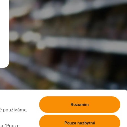
Rozumím
ké používáme,
Pouze nezbytné
na "Pouze