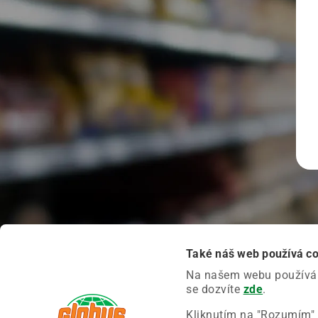
Také náš web používá c
Na našem webu používáme
se dozvíte
zde
.
Kliknutím na "Rozumím" 