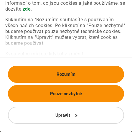
Chyba nastala na naší straně a už ji opravujeme.
informací o tom, co jsou cookies a jaké používáme, se
Zkuste prosím znovu načíst požadovanou stránku.
dozvíte
zde
.
Kliknutím na "Rozumím" souhlasíte s používáním
všech našich cookies. Po kliknutí na "Pouze nezbytné"
Obnovit stránku
Úvodní strana
budeme používat pouze nezbytné technické cookies.
Kliknutím na "Upravit" můžete vybrat, které cookies
budeme používat.
Svou volbu můžete kdykoliv změnit.
Rozumím
Pouze nezbytné
Upravit