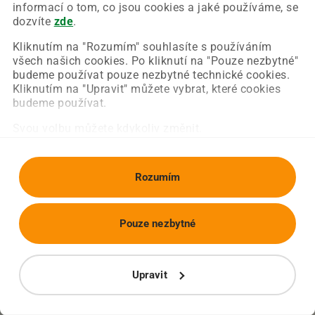
Chyba nastala na naší straně a už ji opravujeme.
informací o tom, co jsou cookies a jaké používáme, se
Zkuste prosím znovu načíst požadovanou stránku.
dozvíte
zde
.
Kliknutím na "Rozumím" souhlasíte s používáním
všech našich cookies. Po kliknutí na "Pouze nezbytné"
Obnovit stránku
Úvodní strana
budeme používat pouze nezbytné technické cookies.
Kliknutím na "Upravit" můžete vybrat, které cookies
budeme používat.
Svou volbu můžete kdykoliv změnit.
Rozumím
Pouze nezbytné
Upravit