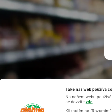
Také náš web používá c
Na našem webu používáme
se dozvíte
zde
.
Kliknutím na "Rozumím" 