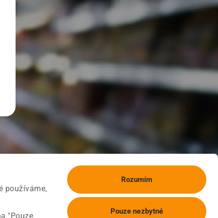
Rozumím
ké používáme,
Pouze nezbytné
na "Pouze