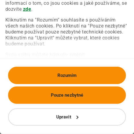
Chyba nastala na naší straně a už ji opravujeme.
informací o tom, co jsou cookies a jaké používáme, se
Zkuste prosím znovu načíst požadovanou stránku.
dozvíte
zde
.
Kliknutím na "Rozumím" souhlasíte s používáním
všech našich cookies. Po kliknutí na "Pouze nezbytné"
Obnovit stránku
Úvodní strana
budeme používat pouze nezbytné technické cookies.
Kliknutím na "Upravit" můžete vybrat, které cookies
budeme používat.
Svou volbu můžete kdykoliv změnit.
Rozumím
Pouze nezbytné
Upravit