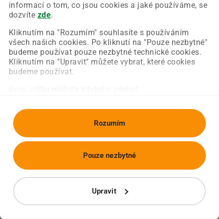
Chyba nastala na naší straně a už ji opravujeme.
informací o tom, co jsou cookies a jaké používáme, se
Zkuste prosím znovu načíst požadovanou stránku.
dozvíte
zde
.
Kliknutím na "Rozumím" souhlasíte s používáním
všech našich cookies. Po kliknutí na "Pouze nezbytné"
Obnovit stránku
Úvodní strana
budeme používat pouze nezbytné technické cookies.
Kliknutím na "Upravit" můžete vybrat, které cookies
budeme používat.
Svou volbu můžete kdykoliv změnit.
Rozumím
Pouze nezbytné
Upravit