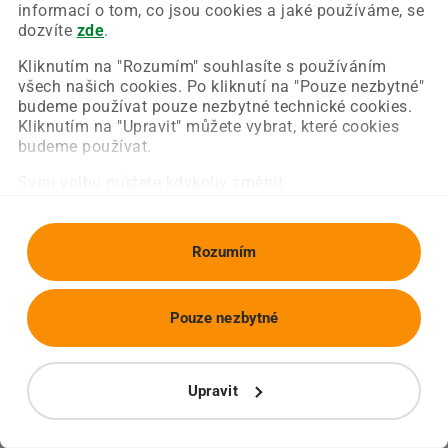
Chyba nastala na naší straně a už ji opravujeme.
informací o tom, co jsou cookies a jaké používáme, se
Zkuste prosím znovu načíst požadovanou stránku.
dozvíte
zde
.
Kliknutím na "Rozumím" souhlasíte s používáním
všech našich cookies. Po kliknutí na "Pouze nezbytné"
Obnovit stránku
Úvodní strana
budeme používat pouze nezbytné technické cookies.
Kliknutím na "Upravit" můžete vybrat, které cookies
budeme používat.
Svou volbu můžete kdykoliv změnit.
Rozumím
Pouze nezbytné
Upravit