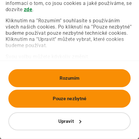
Chyba nastala na naší straně a už ji opravujeme.
informací o tom, co jsou cookies a jaké používáme, se
Zkuste prosím znovu načíst požadovanou stránku.
dozvíte
zde
.
Kliknutím na "Rozumím" souhlasíte s používáním
všech našich cookies. Po kliknutí na "Pouze nezbytné"
Obnovit stránku
Úvodní strana
budeme používat pouze nezbytné technické cookies.
Kliknutím na "Upravit" můžete vybrat, které cookies
budeme používat.
Svou volbu můžete kdykoliv změnit.
Rozumím
Pouze nezbytné
Upravit