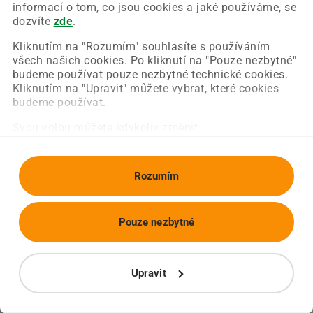
Chyba nastala na naší straně a už ji opravujeme.
informací o tom, co jsou cookies a jaké používáme, se
Zkuste prosím znovu načíst požadovanou stránku.
dozvíte
zde
.
Kliknutím na "Rozumím" souhlasíte s používáním
všech našich cookies. Po kliknutí na "Pouze nezbytné"
Obnovit stránku
Úvodní strana
budeme používat pouze nezbytné technické cookies.
Kliknutím na "Upravit" můžete vybrat, které cookies
budeme používat.
Svou volbu můžete kdykoliv změnit.
Rozumím
Pouze nezbytné
Upravit