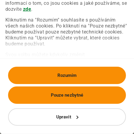
Chyba nastala na naší straně a už ji opravujeme.
informací o tom, co jsou cookies a jaké používáme, se
Zkuste prosím znovu načíst požadovanou stránku.
dozvíte
zde
.
Kliknutím na "Rozumím" souhlasíte s používáním
všech našich cookies. Po kliknutí na "Pouze nezbytné"
Obnovit stránku
Úvodní strana
budeme používat pouze nezbytné technické cookies.
Kliknutím na "Upravit" můžete vybrat, které cookies
budeme používat.
Svou volbu můžete kdykoliv změnit.
Rozumím
Pouze nezbytné
Upravit