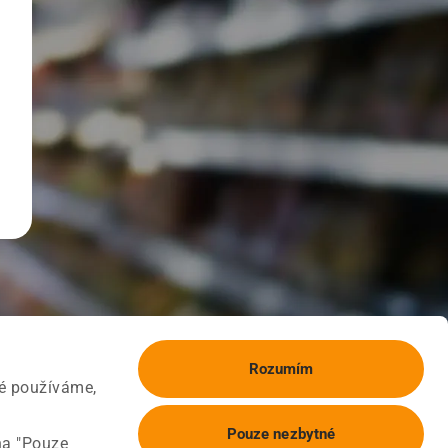
Rozumím
ké používáme,
Pouze nezbytné
na "Pouze