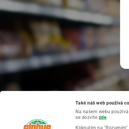
Také náš web používá c
Na našem webu používáme
se dozvíte
zde
.
Kliknutím na "Rozumím" 