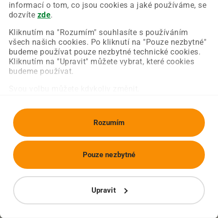
Chyba nastala na naší straně a už ji opravujeme.
informací o tom, co jsou cookies a jaké používáme, se
Zkuste prosím znovu načíst požadovanou stránku.
dozvíte
zde
.
Kliknutím na "Rozumím" souhlasíte s používáním
všech našich cookies. Po kliknutí na "Pouze nezbytné"
Obnovit stránku
Úvodní strana
budeme používat pouze nezbytné technické cookies.
Kliknutím na "Upravit" můžete vybrat, které cookies
budeme používat.
Svou volbu můžete kdykoliv změnit.
Rozumím
Pouze nezbytné
Upravit