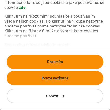
Chyba nastala na naší straně a už ji opravujeme.
informací o tom, co jsou cookies a jaké používáme, se
Zkuste prosím znovu načíst požadovanou stránku.
dozvíte
zde
.
Kliknutím na "Rozumím" souhlasíte s používáním
všech našich cookies. Po kliknutí na "Pouze nezbytné"
Obnovit stránku
Úvodní strana
budeme používat pouze nezbytné technické cookies.
Kliknutím na "Upravit" můžete vybrat, které cookies
budeme používat.
Svou volbu můžete kdykoliv změnit.
Rozumím
Pouze nezbytné
Upravit