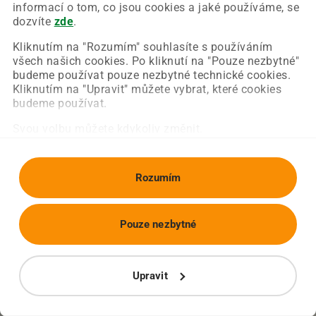
Chyba nastala na naší straně a už ji opravujeme.
informací o tom, co jsou cookies a jaké používáme, se
Zkuste prosím znovu načíst požadovanou stránku.
dozvíte
zde
.
Kliknutím na "Rozumím" souhlasíte s používáním
všech našich cookies. Po kliknutí na "Pouze nezbytné"
Obnovit stránku
Úvodní strana
budeme používat pouze nezbytné technické cookies.
Kliknutím na "Upravit" můžete vybrat, které cookies
budeme používat.
Svou volbu můžete kdykoliv změnit.
Rozumím
Pouze nezbytné
Upravit