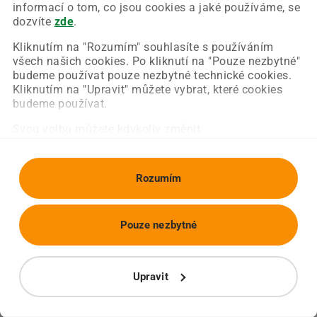
Chyba nastala na naší straně a už ji opravujeme.
informací o tom, co jsou cookies a jaké používáme, se
Zkuste prosím znovu načíst požadovanou stránku.
dozvíte
zde
.
Kliknutím na "Rozumím" souhlasíte s používáním
všech našich cookies. Po kliknutí na "Pouze nezbytné"
Obnovit stránku
Úvodní strana
budeme používat pouze nezbytné technické cookies.
Kliknutím na "Upravit" můžete vybrat, které cookies
budeme používat.
Svou volbu můžete kdykoliv změnit.
Rozumím
Pouze nezbytné
Upravit