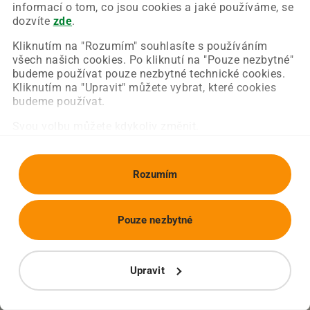
Chyba nastala na naší straně a už ji opravujeme.
informací o tom, co jsou cookies a jaké používáme, se
Zkuste prosím znovu načíst požadovanou stránku.
dozvíte
zde
.
Kliknutím na "Rozumím" souhlasíte s používáním
všech našich cookies. Po kliknutí na "Pouze nezbytné"
Obnovit stránku
Úvodní strana
budeme používat pouze nezbytné technické cookies.
Kliknutím na "Upravit" můžete vybrat, které cookies
budeme používat.
Svou volbu můžete kdykoliv změnit.
Rozumím
Pouze nezbytné
Upravit