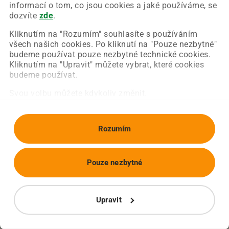
Chyba nastala na naší straně a už ji opravujeme.
informací o tom, co jsou cookies a jaké používáme, se
Zkuste prosím znovu načíst požadovanou stránku.
dozvíte
zde
.
Kliknutím na "Rozumím" souhlasíte s používáním
všech našich cookies. Po kliknutí na "Pouze nezbytné"
Obnovit stránku
Úvodní strana
budeme používat pouze nezbytné technické cookies.
Kliknutím na "Upravit" můžete vybrat, které cookies
budeme používat.
Svou volbu můžete kdykoliv změnit.
Rozumím
Pouze nezbytné
Upravit