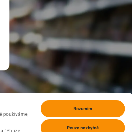
Rozumím
ké používáme,
Pouze nezbytné
na "Pouze