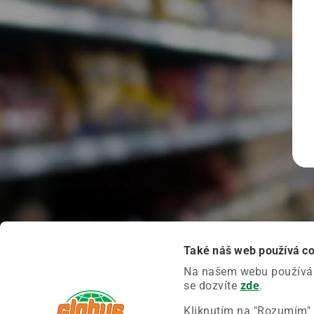
Také náš web používá c
Na našem webu používáme
se dozvíte
zde
.
Kliknutím na "Rozumím" 