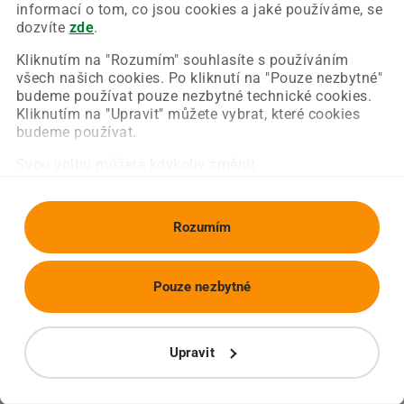
Chyba nastala na naší straně a už ji opravujeme.
informací o tom, co jsou cookies a jaké používáme, se
Zkuste prosím znovu načíst požadovanou stránku.
dozvíte
zde
.
Kliknutím na "Rozumím" souhlasíte s používáním
všech našich cookies. Po kliknutí na "Pouze nezbytné"
Obnovit stránku
Úvodní strana
budeme používat pouze nezbytné technické cookies.
Kliknutím na "Upravit" můžete vybrat, které cookies
budeme používat.
Svou volbu můžete kdykoliv změnit.
Rozumím
Pouze nezbytné
Upravit