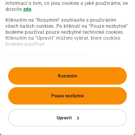
Chyba nastala na naší straně a už ji opravujeme.
informací o tom, co jsou cookies a jaké používáme, se
Zkuste prosím znovu načíst požadovanou stránku.
dozvíte
zde
.
Kliknutím na "Rozumím" souhlasíte s používáním
všech našich cookies. Po kliknutí na "Pouze nezbytné"
Obnovit stránku
Úvodní strana
budeme používat pouze nezbytné technické cookies.
Kliknutím na "Upravit" můžete vybrat, které cookies
budeme používat.
Svou volbu můžete kdykoliv změnit.
Rozumím
Pouze nezbytné
Upravit