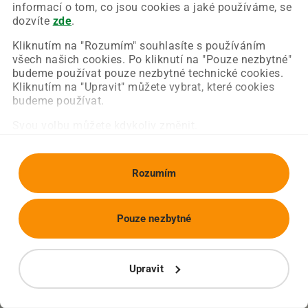
Chyba nastala na naší straně a už ji opravujeme.
informací o tom, co jsou cookies a jaké používáme, se
Zkuste prosím znovu načíst požadovanou stránku.
dozvíte
zde
.
Kliknutím na "Rozumím" souhlasíte s používáním
všech našich cookies. Po kliknutí na "Pouze nezbytné"
Obnovit stránku
Úvodní strana
budeme používat pouze nezbytné technické cookies.
Kliknutím na "Upravit" můžete vybrat, které cookies
budeme používat.
Svou volbu můžete kdykoliv změnit.
Rozumím
Pouze nezbytné
Upravit