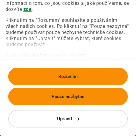
Chyba nastala na naší straně a už ji opravujeme.
informací o tom, co jsou cookies a jaké používáme, se
Zkuste prosím znovu načíst požadovanou stránku.
dozvíte
zde
.
Kliknutím na "Rozumím" souhlasíte s používáním
všech našich cookies. Po kliknutí na "Pouze nezbytné"
Obnovit stránku
Úvodní strana
budeme používat pouze nezbytné technické cookies.
Kliknutím na "Upravit" můžete vybrat, které cookies
budeme používat.
Svou volbu můžete kdykoliv změnit.
Rozumím
Pouze nezbytné
Upravit