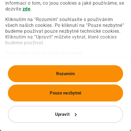
Chyba nastala na naší straně a už ji opravujeme.
informací o tom, co jsou cookies a jaké používáme, se
Zkuste prosím znovu načíst požadovanou stránku.
dozvíte
zde
.
Kliknutím na "Rozumím" souhlasíte s používáním
všech našich cookies. Po kliknutí na "Pouze nezbytné"
Obnovit stránku
Úvodní strana
budeme používat pouze nezbytné technické cookies.
Kliknutím na "Upravit" můžete vybrat, které cookies
budeme používat.
Svou volbu můžete kdykoliv změnit.
Rozumím
Pouze nezbytné
Upravit