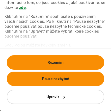
Chyba nastala na naší straně a už ji opravujeme.
informací o tom, co jsou cookies a jaké používáme, se
Zkuste prosím znovu načíst požadovanou stránku.
dozvíte
zde
.
Kliknutím na "Rozumím" souhlasíte s používáním
všech našich cookies. Po kliknutí na "Pouze nezbytné"
Obnovit stránku
Úvodní strana
budeme používat pouze nezbytné technické cookies.
Kliknutím na "Upravit" můžete vybrat, které cookies
budeme používat.
Svou volbu můžete kdykoliv změnit.
Rozumím
Pouze nezbytné
Upravit