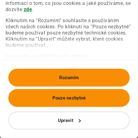
Chyba nastala na naší straně a už ji opravujeme.
informací o tom, co jsou cookies a jaké používáme, se
Zkuste prosím znovu načíst požadovanou stránku.
dozvíte
zde
.
Kliknutím na "Rozumím" souhlasíte s používáním
všech našich cookies. Po kliknutí na "Pouze nezbytné"
Obnovit stránku
Úvodní strana
budeme používat pouze nezbytné technické cookies.
Kliknutím na "Upravit" můžete vybrat, které cookies
budeme používat.
Svou volbu můžete kdykoliv změnit.
Rozumím
Pouze nezbytné
Upravit