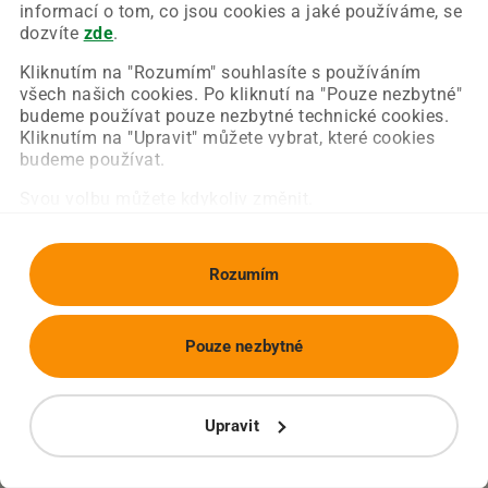
Chyba nastala na naší straně a už ji opravujeme.
informací o tom, co jsou cookies a jaké používáme, se
Zkuste prosím znovu načíst požadovanou stránku.
dozvíte
zde
.
Kliknutím na "Rozumím" souhlasíte s používáním
všech našich cookies. Po kliknutí na "Pouze nezbytné"
Obnovit stránku
Úvodní strana
budeme používat pouze nezbytné technické cookies.
Kliknutím na "Upravit" můžete vybrat, které cookies
budeme používat.
Svou volbu můžete kdykoliv změnit.
Rozumím
Pouze nezbytné
Upravit