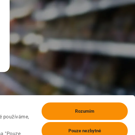
Rozumím
ké používáme,
Pouze nezbytné
na "Pouze