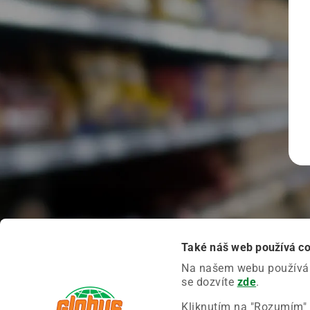
Také náš web používá c
Na našem webu používáme
se dozvíte
zde
.
Kliknutím na "Rozumím" 