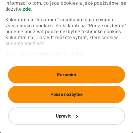
Chyba nastala na naší straně a už ji opravujeme.
informací o tom, co jsou cookies a jaké používáme, se
Zkuste prosím znovu načíst požadovanou stránku.
dozvíte
zde
.
Kliknutím na "Rozumím" souhlasíte s používáním
všech našich cookies. Po kliknutí na "Pouze nezbytné"
Obnovit stránku
Úvodní strana
budeme používat pouze nezbytné technické cookies.
Kliknutím na "Upravit" můžete vybrat, které cookies
budeme používat.
Svou volbu můžete kdykoliv změnit.
Rozumím
Pouze nezbytné
Upravit