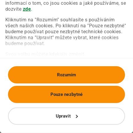
Chyba nastala na naší straně a už ji opravujeme.
informací o tom, co jsou cookies a jaké používáme, se
Zkuste prosím znovu načíst požadovanou stránku.
dozvíte
zde
.
Kliknutím na "Rozumím" souhlasíte s používáním
všech našich cookies. Po kliknutí na "Pouze nezbytné"
Obnovit stránku
Úvodní strana
budeme používat pouze nezbytné technické cookies.
Kliknutím na "Upravit" můžete vybrat, které cookies
budeme používat.
Svou volbu můžete kdykoliv změnit.
Rozumím
Pouze nezbytné
Upravit