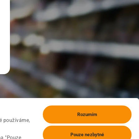
Rozumím
ké používáme,
Pouze nezbytné
na "Pouze