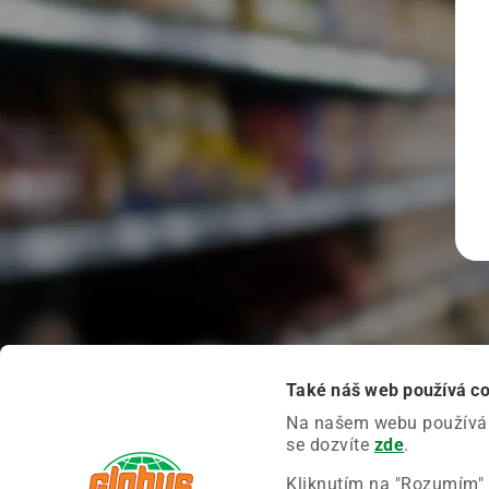
Také náš web používá c
Na našem webu používáme
se dozvíte
zde
.
Kliknutím na "Rozumím" 