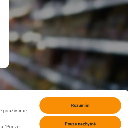
Rozumím
ké používáme,
Pouze nezbytné
na "Pouze