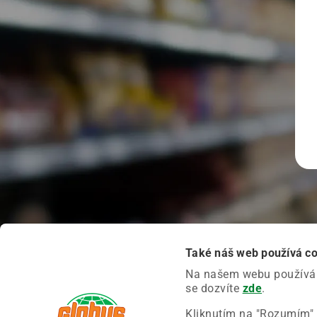
Také náš web používá c
Na našem webu používáme
se dozvíte
zde
.
Kliknutím na "Rozumím" 