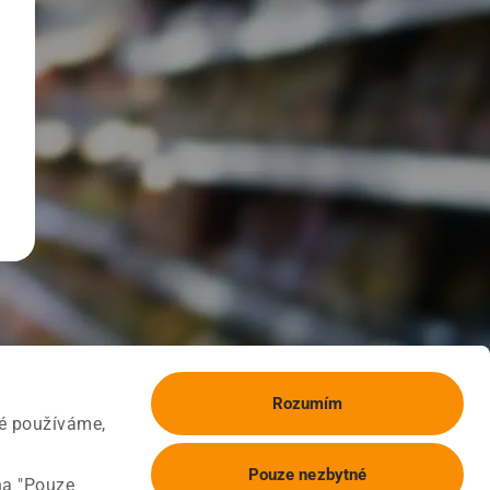
Rozumím
ké používáme,
Pouze nezbytné
na "Pouze