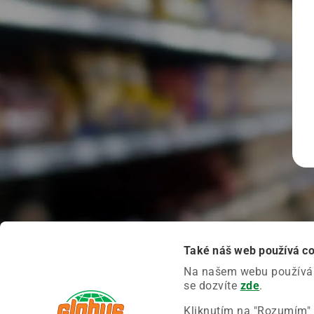
Také náš web používá c
Na našem webu používáme
se dozvíte
zde
.
Kliknutím na "Rozumím" 