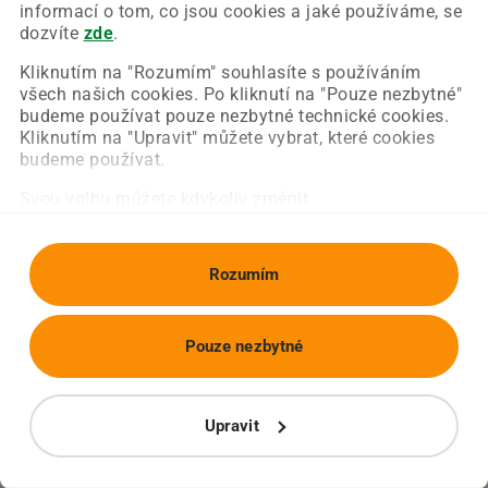
Chyba nastala na naší straně a už ji opravujeme.
informací o tom, co jsou cookies a jaké používáme, se
Zkuste prosím znovu načíst požadovanou stránku.
dozvíte
zde
.
Kliknutím na "Rozumím" souhlasíte s používáním
všech našich cookies. Po kliknutí na "Pouze nezbytné"
Obnovit stránku
Úvodní strana
budeme používat pouze nezbytné technické cookies.
Kliknutím na "Upravit" můžete vybrat, které cookies
budeme používat.
Svou volbu můžete kdykoliv změnit.
Rozumím
Pouze nezbytné
Upravit