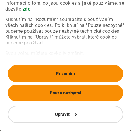
Chyba nastala na naší straně a už ji opravujeme.
informací o tom, co jsou cookies a jaké používáme, se
Zkuste prosím znovu načíst požadovanou stránku.
dozvíte
zde
.
Kliknutím na "Rozumím" souhlasíte s používáním
všech našich cookies. Po kliknutí na "Pouze nezbytné"
Obnovit stránku
Úvodní strana
budeme používat pouze nezbytné technické cookies.
Kliknutím na "Upravit" můžete vybrat, které cookies
budeme používat.
Svou volbu můžete kdykoliv změnit.
Rozumím
Pouze nezbytné
Upravit