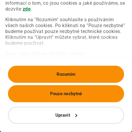
Chyba nastala na naší straně a už ji opravujeme.
informací o tom, co jsou cookies a jaké používáme, se
Zkuste prosím znovu načíst požadovanou stránku.
dozvíte
zde
.
Kliknutím na "Rozumím" souhlasíte s používáním
všech našich cookies. Po kliknutí na "Pouze nezbytné"
Obnovit stránku
Úvodní strana
budeme používat pouze nezbytné technické cookies.
Kliknutím na "Upravit" můžete vybrat, které cookies
budeme používat.
Svou volbu můžete kdykoliv změnit.
Rozumím
Pouze nezbytné
Upravit