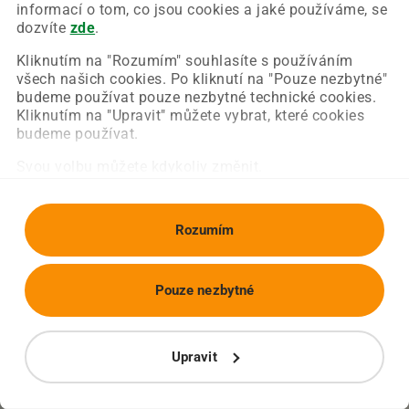
Chyba nastala na naší straně a už ji opravujeme.
informací o tom, co jsou cookies a jaké používáme, se
Zkuste prosím znovu načíst požadovanou stránku.
dozvíte
zde
.
Kliknutím na "Rozumím" souhlasíte s používáním
všech našich cookies. Po kliknutí na "Pouze nezbytné"
Obnovit stránku
Úvodní strana
budeme používat pouze nezbytné technické cookies.
Kliknutím na "Upravit" můžete vybrat, které cookies
budeme používat.
Svou volbu můžete kdykoliv změnit.
Rozumím
Pouze nezbytné
Upravit