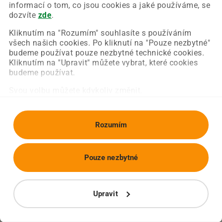
Chyba nastala na naší straně a už ji opravujeme.
informací o tom, co jsou cookies a jaké používáme, se
Zkuste prosím znovu načíst požadovanou stránku.
dozvíte
zde
.
Kliknutím na "Rozumím" souhlasíte s používáním
všech našich cookies. Po kliknutí na "Pouze nezbytné"
Obnovit stránku
Úvodní strana
budeme používat pouze nezbytné technické cookies.
Kliknutím na "Upravit" můžete vybrat, které cookies
budeme používat.
Svou volbu můžete kdykoliv změnit.
Rozumím
Pouze nezbytné
Upravit