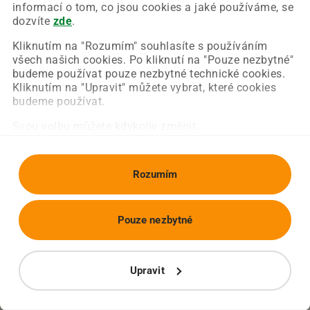
Chyba nastala na naší straně a už ji opravujeme.
informací o tom, co jsou cookies a jaké používáme, se
Zkuste prosím znovu načíst požadovanou stránku.
dozvíte
zde
.
Kliknutím na "Rozumím" souhlasíte s používáním
všech našich cookies. Po kliknutí na "Pouze nezbytné"
Obnovit stránku
Úvodní strana
budeme používat pouze nezbytné technické cookies.
Kliknutím na "Upravit" můžete vybrat, které cookies
budeme používat.
Svou volbu můžete kdykoliv změnit.
Rozumím
Pouze nezbytné
Upravit