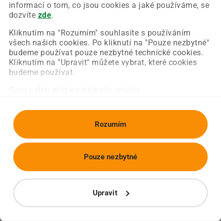
Chyba nastala na naší straně a už ji opravujeme.
informací o tom, co jsou cookies a jaké používáme, se
Zkuste prosím znovu načíst požadovanou stránku.
dozvíte
zde
.
Kliknutím na "Rozumím" souhlasíte s používáním
všech našich cookies. Po kliknutí na "Pouze nezbytné"
Obnovit stránku
Úvodní strana
budeme používat pouze nezbytné technické cookies.
Kliknutím na "Upravit" můžete vybrat, které cookies
budeme používat.
Svou volbu můžete kdykoliv změnit.
Rozumím
Pouze nezbytné
Upravit