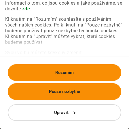
Chyba nastala na naší straně a už ji opravujeme.
informací o tom, co jsou cookies a jaké používáme, se
Zkuste prosím znovu načíst požadovanou stránku.
dozvíte
zde
.
Kliknutím na "Rozumím" souhlasíte s používáním
všech našich cookies. Po kliknutí na "Pouze nezbytné"
Obnovit stránku
Úvodní strana
budeme používat pouze nezbytné technické cookies.
Kliknutím na "Upravit" můžete vybrat, které cookies
budeme používat.
Svou volbu můžete kdykoliv změnit.
Rozumím
Pouze nezbytné
Upravit