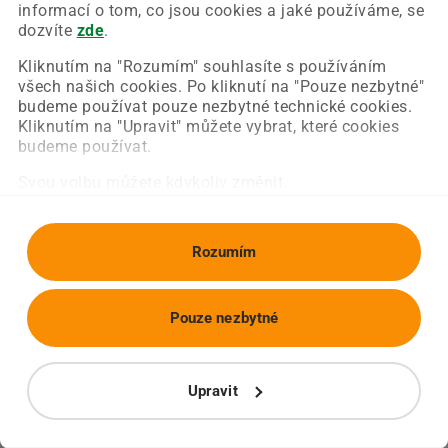
Chyba nastala na naší straně a už ji opravujeme.
informací o tom, co jsou cookies a jaké používáme, se
Zkuste prosím znovu načíst požadovanou stránku.
dozvíte
zde
.
Kliknutím na "Rozumím" souhlasíte s používáním
všech našich cookies. Po kliknutí na "Pouze nezbytné"
Obnovit stránku
Úvodní strana
budeme používat pouze nezbytné technické cookies.
Kliknutím na "Upravit" můžete vybrat, které cookies
budeme používat.
Svou volbu můžete kdykoliv změnit.
Rozumím
Pouze nezbytné
Upravit