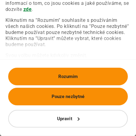
Chyba nastala na naší straně a už ji opravujeme.
informací o tom, co jsou cookies a jaké používáme, se
Zkuste prosím znovu načíst požadovanou stránku.
dozvíte
zde
.
Kliknutím na "Rozumím" souhlasíte s používáním
všech našich cookies. Po kliknutí na "Pouze nezbytné"
Obnovit stránku
Úvodní strana
budeme používat pouze nezbytné technické cookies.
Kliknutím na "Upravit" můžete vybrat, které cookies
budeme používat.
Svou volbu můžete kdykoliv změnit.
Rozumím
Pouze nezbytné
Upravit